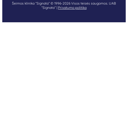
Šeimos klinika “Signata” © 1996-2026 Visos teisės saugomos. UAB
“Signata” |
Privatumo politika