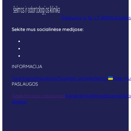
Šarkuvos g. 1a, LT-48153 Kaunas
Sekite mus socialinėse medijose:
INFORMACIJA
Pagrindinis
Naujienos
Pagalba ukrainiečiams
Apie mu
PASLAUGOS
Ginekologijos paslaugos
Kardiologija
Kineziterapija
Odon
skiepai