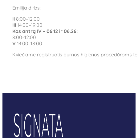
Emilija dirbs:
II
8:00–12:00
III
14:00–19:00
Kas antrą IV – 06.12 ir 06.26:
8:00–12:00
V
14:00–18:00
Kviečiame registruotis burnos higienos procedūroms tel