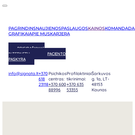
PAGRINDINS
NAUJIENOS
PASLAUGOS
KAINOS
KOMANDA
DA
GRAFIKAI
APIE MUS
KARJERA
PRISIRAŠYMAS
INTERNETU
PACIENTO
PASKYRA
info@signata.lt
+370
Psichikos
Profilaktiniai
Šarkuvos
618
centras:
tikrinimai:
g. 1a, LT-
23118
+370 600
+370 635
48153
88996
53355
Kaunas