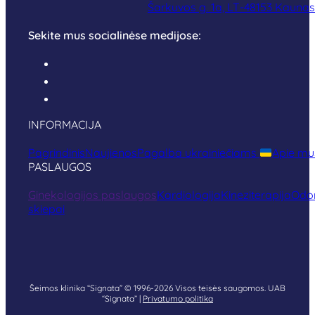
Šarkuvos g. 1a, LT-48153 Kaunas
Sekite mus socialinėse medijose:
INFORMACIJA
Pagrindinis
Naujienos
Pagalba ukrainiečiams
Apie mu
PASLAUGOS
Ginekologijos paslaugos
Kardiologija
Kineziterapija
Odon
skiepai
Šeimos klinika “Signata” © 1996-2026 Visos teisės saugomos. UAB
“Signata” |
Privatumo politika