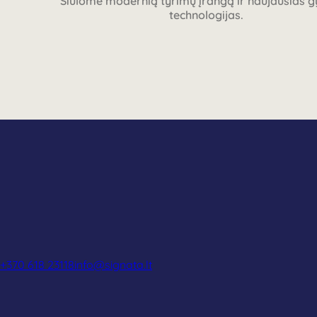
Siūlome modernią tyrimų įrangą ir naujausias
technologijas.
+370 618 23118
info@signata.lt