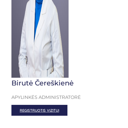
Birutė Čereškienė
APYLINKĖS ADMINISTRATORĖ
REGISTRUOTIS VIZITUI