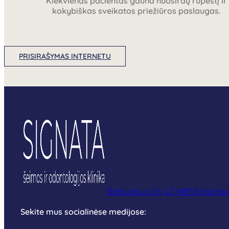
Kiekvienas pacientas gauna nuoširdų rūpestį ir
kokybiškas sveikatos priežiūros paslaugas.
PRISIRAŠYMAS INTERNETU
Šarkuvos g. 1a, LT-48153 Kaunas
Sekite mus socialinėse medijose: