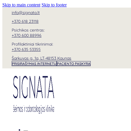
Skip to main content
Skip to footer
info@signata.lt
+370 618 23118
Psichikos centras:
+370 600 88996
Profilaktiniai tikrinimai:
+370 635 53355
Šarkuvos g. 1a, LT-48153 Kaunas
PRISIRAŠYMAS INTERNETU
PACIENTO PASKYRA