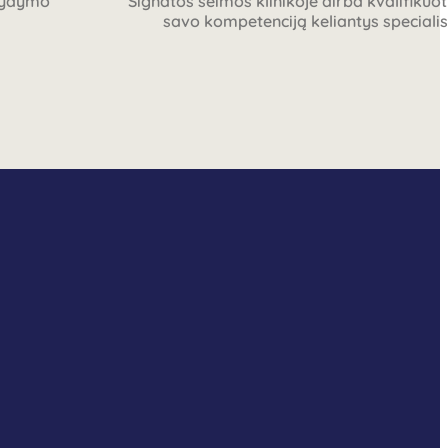
 gydymo
Signatos šeimos klinikoje dirba kvalifikuot
savo kompetenciją keliantys specialis