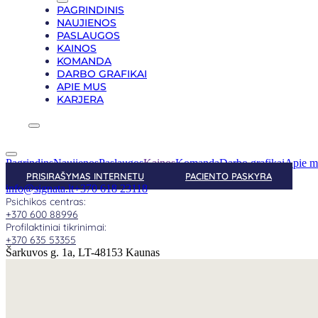
PAGRINDINIS
NAUJIENOS
PASLAUGOS
KAINOS
KOMANDA
DARBO GRAFIKAI
APIE MUS
KARJERA
Pagrindins
Naujienos
Paslaugos
Kainos
Komanda
Darbo grafikai
Apie m
PRISIRAŠYMAS INTERNETU
PACIENTO PASKYRA
info@signata.lt
+370 618 23118
Psichikos centras:
+370 600 88996
Profilaktiniai tikrinimai:
+370 635 53355
Šarkuvos g. 1a, LT-48153 Kaunas