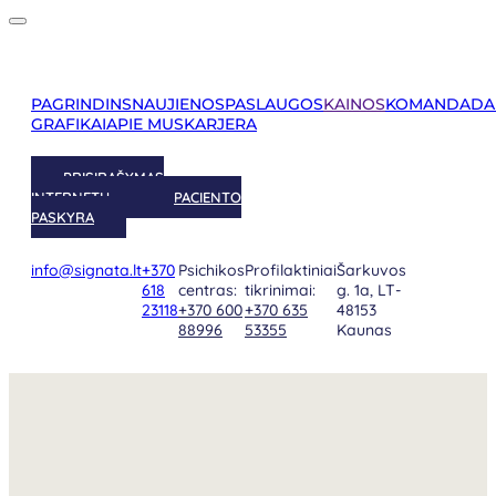
PAGRINDINS
NAUJIENOS
PASLAUGOS
KAINOS
KOMANDA
DA
GRAFIKAI
APIE MUS
KARJERA
PRISIRAŠYMAS
INTERNETU
PACIENTO
PASKYRA
info@signata.lt
+370
Psichikos
Profilaktiniai
Šarkuvos
618
centras:
tikrinimai:
g. 1a, LT-
23118
+370 600
+370 635
48153
88996
53355
Kaunas