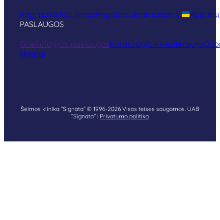
Pagrindinis
Naujienos
Pagalba ukrainiečiams
Apie mu
PASLAUGOS
Ginekologijos paslaugos
Kardiologija
Kineziterapija
Odon
skiepai
Šeimos klinika “Signata” © 1996-2026 Visos teisės saugomos. UAB
“Signata” |
Privatumo politika