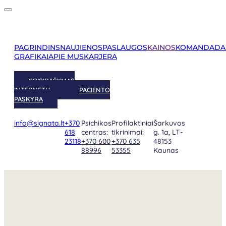
PAGRINDINS
NAUJIENOS
PASLAUGOS
KAINOS
KOMANDA
DA
GRAFIKAI
APIE MUS
KARJERA
PRISIRAŠYMAS
INTERNETU
PACIENTO
PASKYRA
info@signata.lt
+370
Psichikos
Profilaktiniai
Šarkuvos
618
centras:
tikrinimai:
g. 1a, LT-
23118
+370 600
+370 635
48153
88996
53355
Kaunas