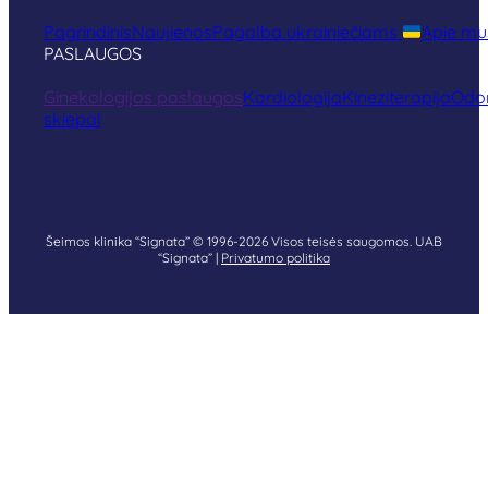
Pagrindinis
Naujienos
Pagalba ukrainiečiams
Apie mu
PASLAUGOS
Ginekologijos paslaugos
Kardiologija
Kineziterapija
Odon
skiepai
Šeimos klinika “Signata” © 1996-2026 Visos teisės saugomos. UAB
“Signata” |
Privatumo politika