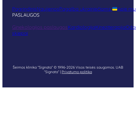
Pagrindinis
Naujienos
Pagalba ukrainiečiams
Apie mu
PASLAUGOS
Ginekologijos paslaugos
Kardiologija
Kineziterapija
Odon
skiepai
Šeimos klinika “Signata” © 1996-2026 Visos teisės saugomos. UAB
“Signata” |
Privatumo politika