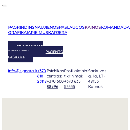
PAGRINDINS
NAUJIENOS
PASLAUGOS
KAINOS
KOMANDA
DA
GRAFIKAI
APIE MUS
KARJERA
PRISIRAŠYMAS
INTERNETU
PACIENTO
PASKYRA
info@signata.lt
+370
Psichikos
Profilaktiniai
Šarkuvos
618
centras:
tikrinimai:
g. 1a, LT-
23118
+370 600
+370 635
48153
88996
53355
Kaunas