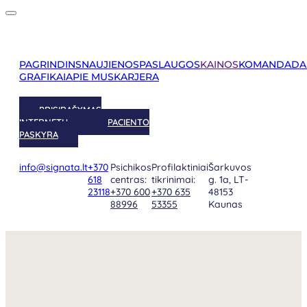
PAGRINDINS
NAUJIENOS
PASLAUGOS
KAINOS
KOMANDA
DA
GRAFIKAI
APIE MUS
KARJERA
PRISIRAŠYMAS
INTERNETU
PACIENTO
PASKYRA
info@signata.lt
+370
Psichikos
Profilaktiniai
Šarkuvos
618
centras:
tikrinimai:
g. 1a, LT-
23118
+370 600
+370 635
48153
88996
53355
Kaunas