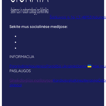
Šarkuvos g. 1a, LT-48153 Kaunas
Sekite mus socialinėse medijose:
INFORMACIJA
Pagrindinis
Naujienos
Pagalba ukrainiečiams
Apie mu
PASLAUGOS
Ginekologijos paslaugos
Kardiologija
Kineziterapija
Odon
skiepai