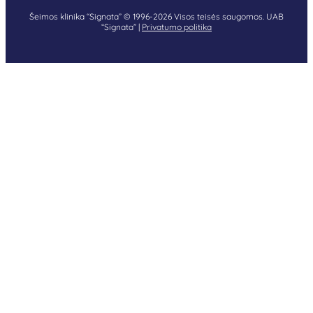
Šeimos klinika “Signata” © 1996-2026 Visos teisės saugomos. UAB
“Signata” |
Privatumo politika