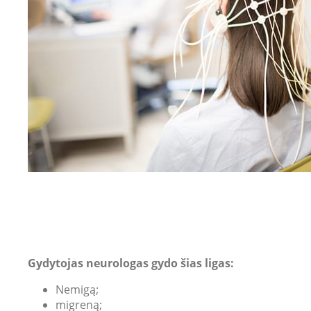
Gydytojas neurologas gydo šias ligas:
Nemigą;
migreną;