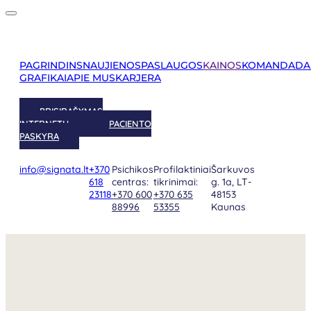
PAGRINDINS
NAUJIENOS
PASLAUGOS
KAINOS
KOMANDA
DA
GRAFIKAI
APIE MUS
KARJERA
PRISIRAŠYMAS
INTERNETU
PACIENTO
PASKYRA
info@signata.lt
+370
Psichikos
Profilaktiniai
Šarkuvos
618
centras:
tikrinimai:
g. 1a, LT-
23118
+370 600
+370 635
48153
88996
53355
Kaunas