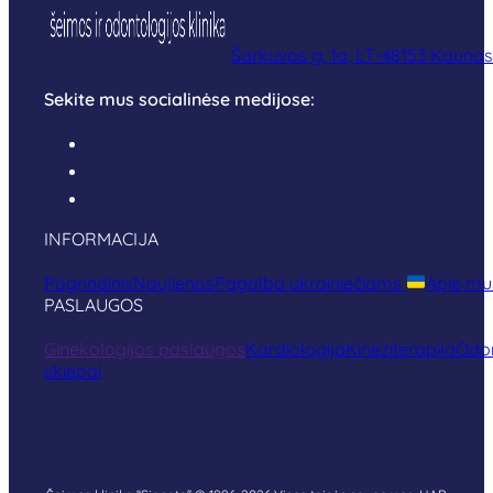
Šarkuvos g. 1a, LT-48153 Kaunas
Sekite mus socialinėse medijose:
INFORMACIJA
Pagrindinis
Naujienos
Pagalba ukrainiečiams
Apie mu
PASLAUGOS
Ginekologijos paslaugos
Kardiologija
Kineziterapija
Odon
skiepai