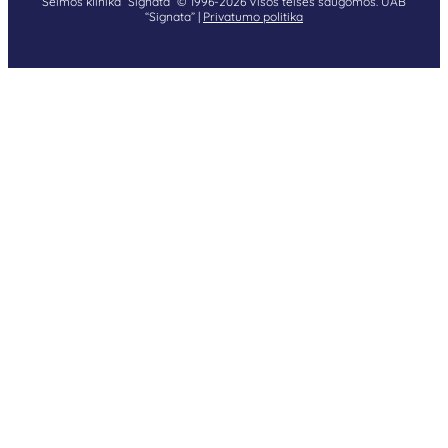
Šeimos klinika “Signata” © 1996-2026 Visos teisės saugomos. UAB
“Signata” |
Privatumo politika